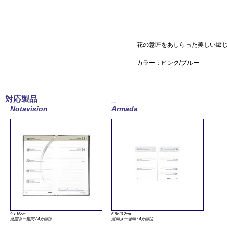
花の意匠をあしらった美しい綴
カラー：ピンク/ブルー
対応製品
ノータヴィジョン
アルマダ
Notavision
Armada
9ｘ16cm
6.8x10.2cm
見開き一週間 / 4カ国語
見開き一週間 / 4カ国語